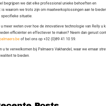
el begrijpen we dat elke professional unieke behoeften en
at is waarom we trots zijn om maatwerkoplossingen aan te biede
specifieke situatie.
t u meer weten over hoe de innovatieve technologie van Relly u 
den efficiënter en effectiever te maken? Neem dan gerust con
palmaers.be
of bel ons op +32 (0)89 41 10 59.
 om u te verwelkomen bij Palmaers Vakhandel, waar we ernaar str
waliteit te bieden.
ecente Posts