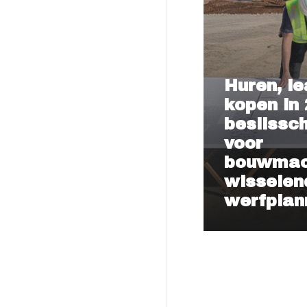
Huren, le
kopen in 
beslissc
voor
bouwmach
wisselen
werfplan