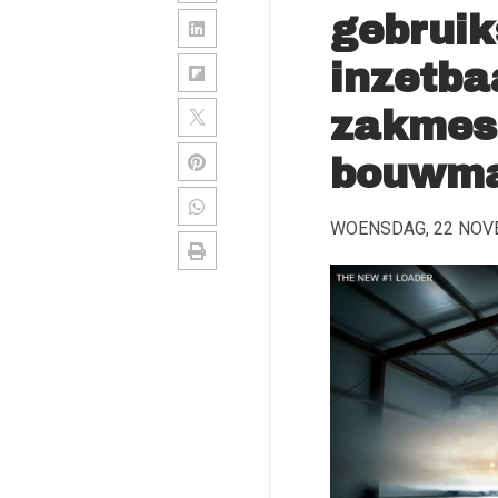
gebrui
inzetba
zakmes
bouwma
WOENSDAG, 22 NOV