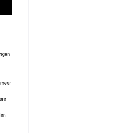
ingen
u meer
are
len,