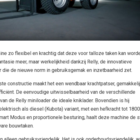
hine zo flexibel en krachtig dat deze voor talloze taken kan word
antasie meer, maar werkelijkheid dankzij Relly, de innovatieve
r die de nieuwe norm in gebruiksgemak en inzetbaarheid zet.
ste constructie maakt het een wendbaar krachtpatser, gemakkelij
fficiënt. De eenvoudige uitwisselbaarheid van de verschillende
n de Relly miniloader de ideale kniklader. Bovendien is hij
elektrisch als diesel (Kubota) variant, met een hefkracht tot 1800
art Modus en proportionele besturing, haalt deze machine de s
zware bouwtaken.
n alleen gebruiksvriendelijk. Het is ook onderhoudsvriendelijk, w