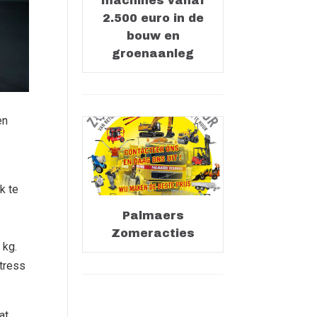
machines vanaf
2.500 euro in de
bouw en
groenaanleg
en
k te
Palmaers
Zomeracties
 kg.
tress
at