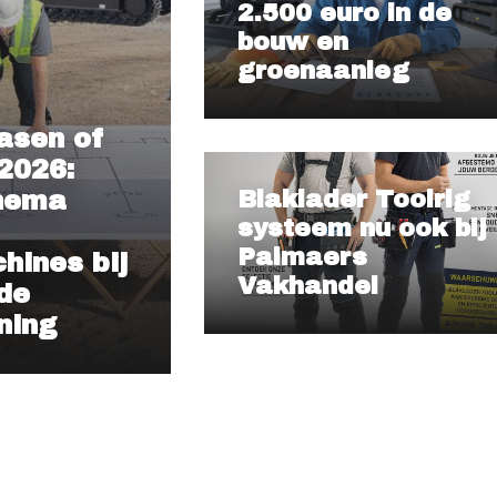
2.500 euro in de
bouw en
groenaanleg
asen of
2026:
hema
Blaklader Toolrig
systeem nu ook bij
Palmaers
ines bij
Vakhandel
de
ning