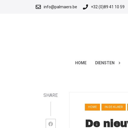
info@palmaers.be
+32 (0)89 41 10 59
HOME
DIENSTEN
SHARE
HOME
IN-DE-KIJKER
De nieu