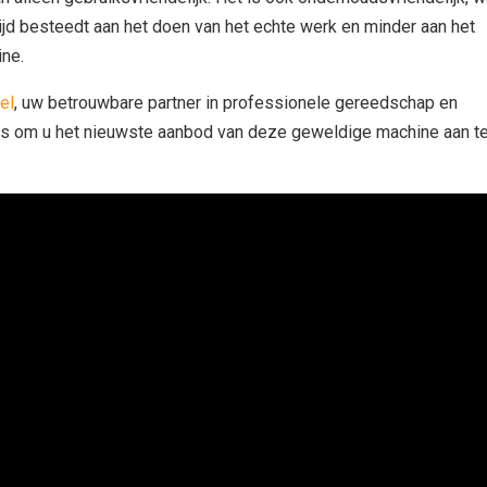
ijd besteedt aan het doen van het echte werk en minder aan het
ne.
el
, uw betrouwbare partner in professionele gereedschap en
ots om u het nieuwste aanbod van deze geweldige machine aan t