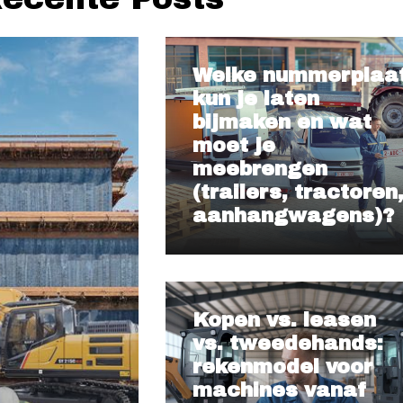
Welke nummerplaa
kun je laten
bijmaken en wat
moet je
meebrengen
(trailers, tractoren
aanhangwagens)?
Kopen vs. leasen
vs. tweedehands:
rekenmodel voor
machines vanaf