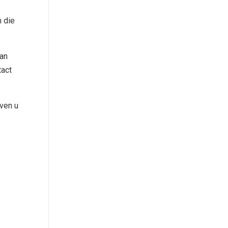
n die
kan
tact
even u